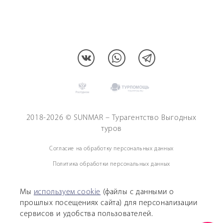
МЫ В СОЦCЕТЯХ:
2018-2026 © SUNMAR – Турагентство Выгодных
туров
Согласие на обработку персональных данных
Политика обработки персональных данных
Данный сайт принадлежит Турагентству Sunmar Выгодные Туры, ООО "Эльтур"
и не является официальным сайтом Туроператора Sunmar
Мы
используем cookie
(файлы с данными о
прошлых посещениях сайта) для персонализации
Сейчас на сайте 157 гостей и нет пользователей
сервисов и удобства пользователей.