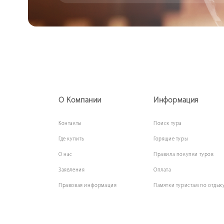
О Компании
Информация
Контакты
Поиск
тура
Где купить
Горящие туры
О нас
Правила покупки туров
Заявления
Оплата
Правовая информация
Памятки туристам по отдых