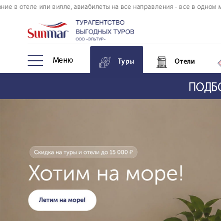
 или вилле, авиабилеты на все направления - все в одном месте!
Тур. страхование
Онлайн оплата
Туры в кредит
Меню
Туры
Отели
Морские круизы
ПОДБО
Авторские туры
Информация по авиаперелету
Страны и отели
Личный кабинет туриста
Дополнительные услуги
FAQ по покупке тура онлайн