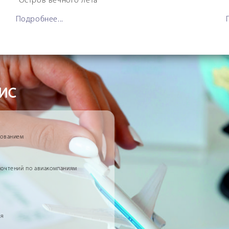
Остров вечного лета
Подробнее...
ис
рованием
почтений по авиакомпаниям
ья