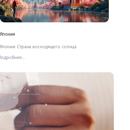
Япония
Кита
Япония: Страна восходящего солнца
Кита
Подробнее...
Подро