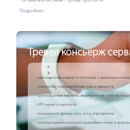
Оставаться на связи - проще простого!
Подробнее...
Тревел консьерж серв
• максимальный комфорт в сочетании с идеальным плани
• уникальные индивидуальные туры и маршруты
• разнообразные варианты авиаперелётов с учетом пред
• VIP сервис в аэропорту
• возможность аренды вилл, яхт и апартаментов
• консультации по вопросам страхования жизни и здоров