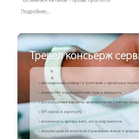
Оставаться на связи - проще простого!
Подробнее...
Тревел консьерж серв
• максимальный комфорт в сочетании с идеальным плани
• уникальные индивидуальные туры и маршруты
• разнообразные варианты авиаперелётов с учетом пред
• VIP сервис в аэропорту
• возможность аренды вилл, яхт и апартаментов
• консультации по вопросам страхования жизни и здоров