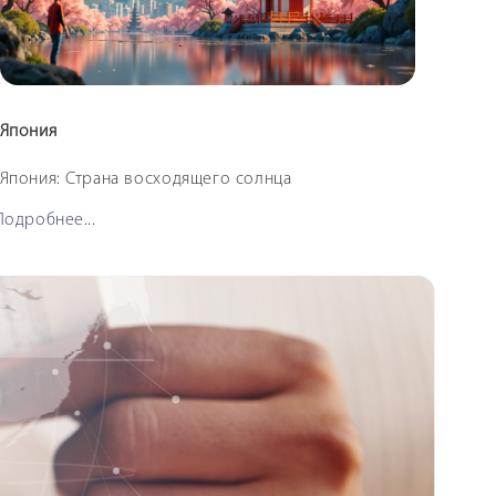
Япония
Кита
Япония: Страна восходящего солнца
Кита
Подробнее...
Подро