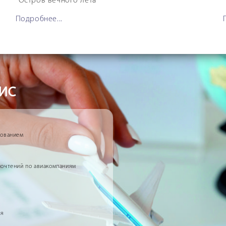
Остров вечного лета
Подробнее...
ис
рованием
почтений по авиакомпаниям
ья