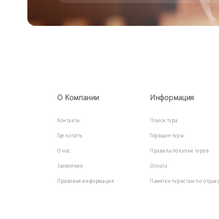
О Компании
Информация
Контакты
Поиск
тура
Где купить
Горящие туры
О нас
Правила покупки туров
Заявления
Оплата
Правовая информация
Памятки туристам по отдых