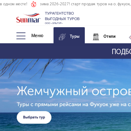
те!
зима 2026-2027! старт продаж туров на о. фукуок, о. пхукет и 
Тур. страхование
Онлайн оплата
Туры в кредит
Меню
Туры
Отели
Морские круизы
ПОДБО
Авторские туры
Информация по авиаперелету
Страны и отели
Личный кабинет туриста
Дополнительные услуги
FAQ по покупке тура онлайн