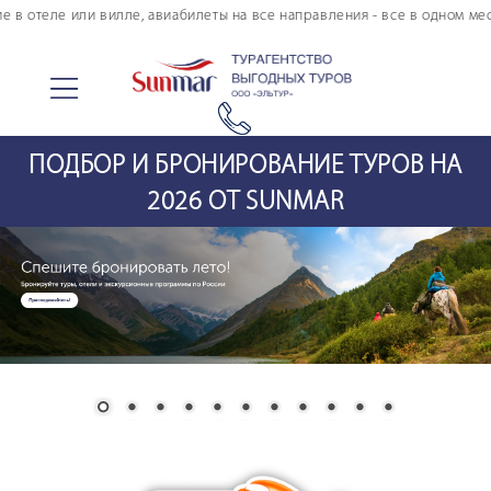
 отеле или вилле, авиабилеты на все направления - все в одном месте!
ПОДБОР И БРОНИРОВАНИЕ ТУРОВ НА
Поиск тура
2026 ОТ SUNMAR
Проживание
Купить авиабилеты
Тур. страхование
Онлайн оплата
Туры в кредит
Морские круизы
Авторские туры
Информация по авиаперелету
Страны и отели